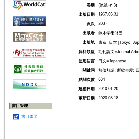
卷期
(總號=n.3)
1967.03.31
出版日期
203 -
頁次
出版者
鈴木学術財団
出版地
東京, 日本 [Tokyo, Jap
資料類型
期刊論文=Journal Artic
使用語言
日文=Japanese
關鍵詞
無修無証; 断欲去愛; 
634
點閱次數
2010.01.20
建檔日期
2020.08.18
更新日期
書目管理
書目匯出