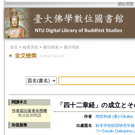
網站導覽
．
首頁
>
檢索系統
>
書目檢索
>
書目明細
閱讀本文
「四十二章経」の成立とそ
作者或出版者未授權
無法提供閱讀
作者
岡部和雄 (著)=Okabe, K
加值服務
出處題名
鈴木学術財団研究年報=Annu
ウ=Suzuki Gakujutsu 