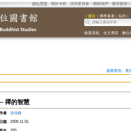
網站導覽
．
關於本館
．
諮詢委員會
．
聯絡我們
．
書目提供
．
｜
書目
｜
佛學著者
｜
站內
｜
檢索系統
．
全文專區
．
數位
進階查詢
．
查
-- 禪的智慧
作者
張培鋒
2009.11.01
日期
200
頁次