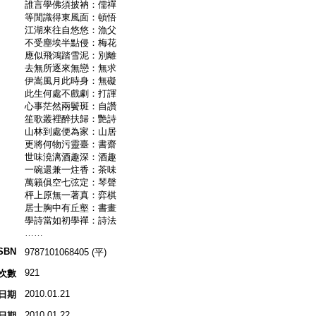
誰言學佛須披衲：儒禪
等閒識得東風面：頓悟
江湖來往自悠悠：漁父
不受塵埃半點侵：梅花
應似飛鴻踏雪泥：別離
去無所逐來無戀：無求
伊嵩風月此時身：無礙
此生何處不戲劇：打諢
心事茫然兩鬢斑：自讚
笙歌叢裡醉扶歸：艷詩
山林到處便為家：山居
更將何物污靈臺：書齋
世味澆漓酒趣深：酒趣
一碗還兼一炷香：茶味
萬籟俱空七弦定：琴聲
枰上原無一著真：弈棋
居士胸中有丘壑：書畫
學詩當如初學禪：詩法
……
SBN
9787101068405 (平)
921
次數
2010.01.21
日期
2010.01.22
日期