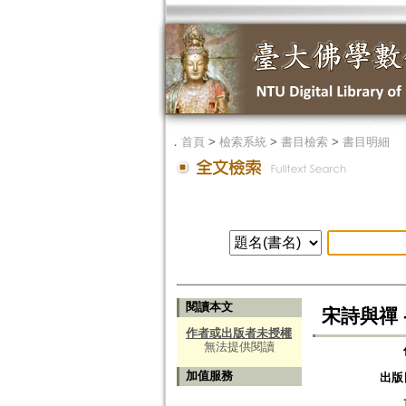
．
首頁
>
檢索系統
>
書目檢索
>
書目明細
閱讀本文
宋詩與禪 
作者或出版者未授權
無法提供閱讀
加值服務
出版