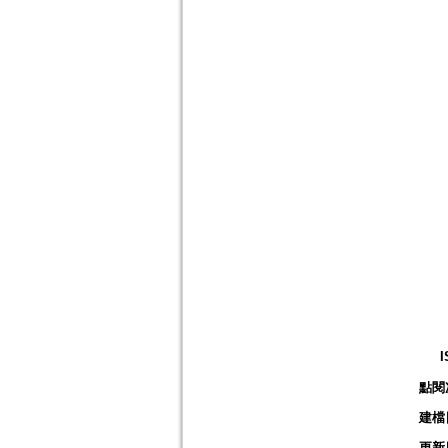
I
點閱
建檔
更新