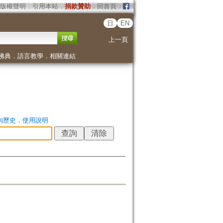
版權聲明
．
引用本站
．
捐款贊助
．
回首頁
．
日
EN
上一頁
佛典
．
語言教學
．
相關連結
詢歷史
．
使用說明