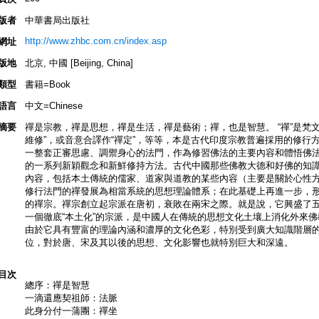
版者
中華書局出版社
http://www.zhbc.com.cn/index.asp
網址
版地
北京, 中國 [Beijing, China]
類型
書籍=Book
語言
中文=Chinese
摘要
禪是宗教，禪是思想，禪是生活，禪是藝術；禪，也是智慧。 “禪”是梵文“禪
維修”，或音意合譯作“禪定”，等等，本是古代印度宗教普遍採用的修行
一整套正審思慮、調禦身心的法門，作為修習佛法的主要內容和體悟佛
的一系列新穎觀念和新鮮修持方法。古代中國那些佛教大德和好佛的知
內容，包括本土傳統的儒家、道家與道教的某些內容（主要是關於心性
修行法門的禪發展為相當系統的思想理論體系；在此基礎上再進一步，形成
的禪宗。禪宗創立起宗派在唐初，衰敗在兩宋之際。就是說，它興盛了
一個徹底“本土化”的宗派，是中國人在傳統的思想文化土壤上消化外來
由於它具有豐富的理論內涵和濃厚的文化色彩，特別受到廣大知識階層
位，對於唐、宋及其以後的思想、文化影響也就特別巨大和深遠。
目次
總序：禪是智慧
一滴還應契祖師：法脈
此身分付一蒲團：禪坐