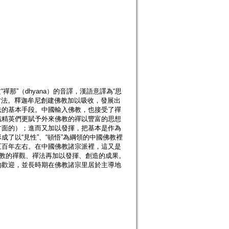
那”（dhyana）的音譯，漢語意譯為“思
方法。釋迦牟尼創建佛教加以吸收，發展出
法的基本手段。中國輸入佛教，也接受了禪
識精英們更賦予外來佛教的禪以豐富的思想
方面的）；進而又加以發揮，把基本是作為
了以“見性”、“頓悟”為綱領的中國佛教裡
五百年左右。在中國佛教諸宗派裡，這又是
佛教的禪觀、禪法再加以發揮、創造的成果。
的歡迎，並長時期在佛教諸宗里居於主導地