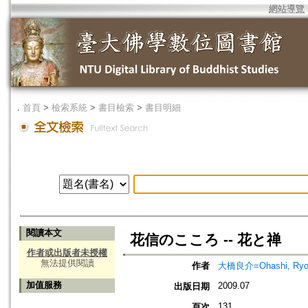
網站導覽
．
首頁
>
檢索系統
>
書目檢索
>
書目明細
閱讀本文
花信のこころ -- 花と禅
作者或出版者未授權
無法提供閱讀
作者
大橋良介=Ohashi, Ryo
加值服務
2009.07
出版日期
131
頁次