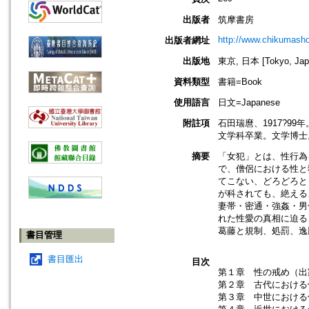
出版者
筑摩書房
http://www.chikumasho
出版者網址
出版地
東京, 日本 [Tokyo, Jap
資料類型
書籍=Book
使用語言
日文=Japanese
附註項
石田瑞麿、1917?9
文学科卒業。文学博士
摘要
「女犯」とは、性行為
で、僧侶における性と
てこない、どろどろと
が科されても、絶える
妻帯・密通・強姦・男
れた性愛の真相に迫る
葛藤と規制、処罰、逸
書目管理
書目匯出
目次
第１章 性の戒め（出
第２章 古代における
第３章 中世における