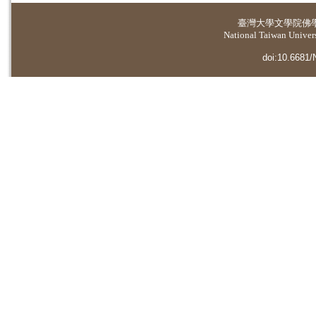
臺灣大學
文學院佛
National Taiwan Universi
doi:10.6681