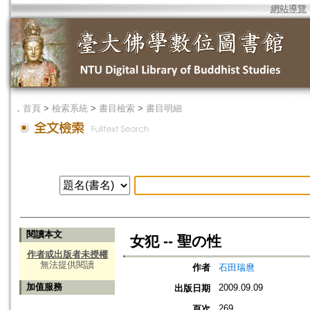
網站導覽
．
首頁
>
檢索系統
>
書目檢索
>
書目明細
閱讀本文
女犯 -- 聖の性
作者或出版者未授權
無法提供閱讀
作者
石田瑞麿
加值服務
2009.09.09
出版日期
269
頁次