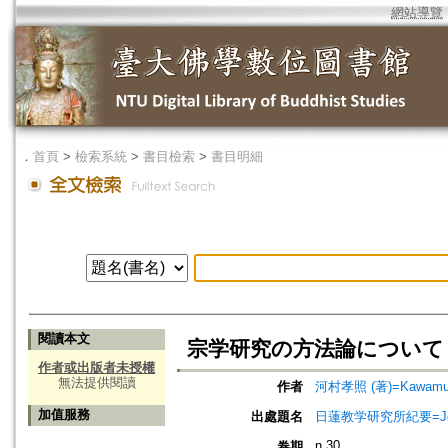
網站導覽
．
首頁
>
檢索系統
>
書目檢索
>
書目明細
閱讀本文
宗学研究の方法論について
作者或出版者未授權
無法提供閱讀
作者
河村孝照 (著)=Kawamura,
加值服務
出處題名
日蓮教学研究所紀要=Jour
n.30
卷期