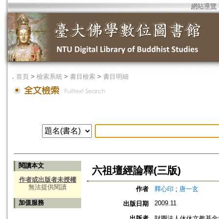
網站導覽
．
首頁
>
檢索系統
>
書目檢索
>
書目明細
閱讀本文
六祖壇經論釋(三版)
作者或出版者未授權
無法提供閱讀
作者
釋心印
;
唐一玄
加值服務
2009.11
出版日期
出版者
財團法人休休文教基金