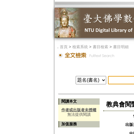
．
首頁
>
檢索系統
>
書目檢索
>
書目明細
閱讀本文
教典會閱
作者或出版者未授權
無法提供閱讀
加值服務
出版
出