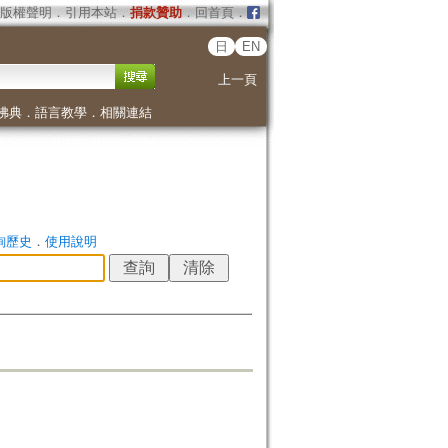
版權聲明
．
引用本站
．
捐款贊助
．
回首頁
．
日
EN
上一頁
佛典
．
語言教學
．
相關連結
詢歷史
．
使用說明