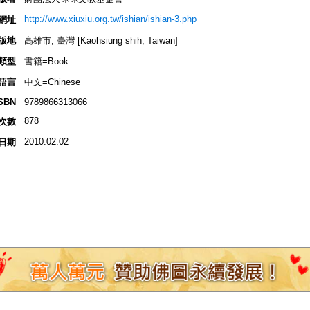
http://www.xiuxiu.org.tw/ishian/ishian-3.php
網址
版地
高雄市, 臺灣 [Kaohsiung shih, Taiwan]
類型
書籍=Book
語言
中文=Chinese
SBN
9789866313066
878
次數
2010.02.02
日期