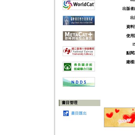
出版者
出
資料
使用
I
點閱
建檔
書目管理
書目匯出