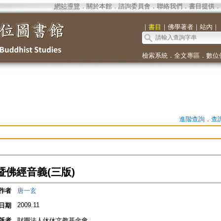
網站導覽
．
關於本館
．
諮詢委員會
．
聯絡我們
．
書目提供
．
｜
書目
｜
佛學著者
｜
站內
｜
檢索系統
．
全文專區
．
數位
進階查詢
．
查
暨佛經音義(三版)
作者
唐一玄
2009.11
日期
版者
財團法人休休文教基金會