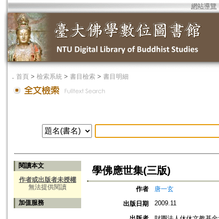
網站導覽
．
首頁
>
檢索系統
>
書目檢索
>
書目明細
閱讀本文
學佛應世集(三版)
作者或出版者未授權
無法提供閱讀
作者
唐一玄
加值服務
2009.11
出版日期
出版者
財團法人休休文教基金