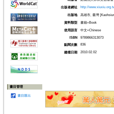
http://www.xiuxiu.org.t
出版者網址
出版地
高雄市, 臺灣 [Kaohsiung 
資料類型
書籍=Book
使用語言
中文=Chinese
ISBN
9789866313073
836
點閱次數
2010.02.02
建檔日期
書目管理
書目匯出