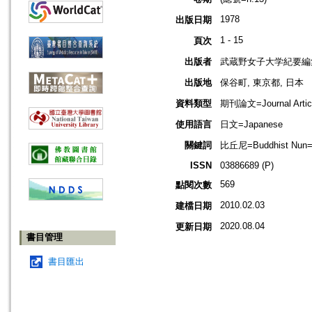
1978
出版日期
1 - 15
頁次
出版者
武蔵野女子大学紀要編
出版地
保谷町, 東京都, 日本
資料類型
期刊論文=Journal Artic
使用語言
日文=Japanese
關鍵詞
比丘尼=Buddhist Nun=B
ISSN
03886689 (P)
569
點閱次數
2010.02.03
建檔日期
2020.08.04
更新日期
書目管理
書目匯出