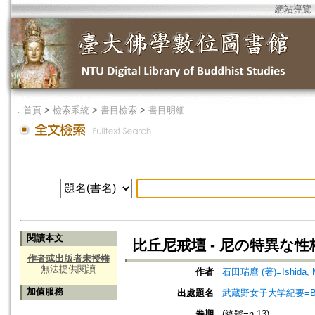
網站導覽
．
首頁
>
檢索系統
>
書目檢索
>
書目明細
閱讀本文
比丘尼戒壇 - 尼の特異な性
作者或出版者未授權
無法提供閱讀
作者
石田瑞麿 (著)=Ishida, Mi
加值服務
出處題名
武蔵野女子大学紀要=Bulle
卷期
(總號=n.13)