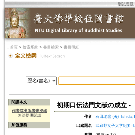
網站導覽
．
首頁
>
檢索系統
>
書目檢索
>
書目明細
閱讀本文
初期口伝法門文献の成立 -
作者或出版者未授權
無法提供閱讀
作者
石田瑞麿 (著)=Ishida, M
加值服務
出處題名
武蔵野女子大学紀要=Bulle
卷期
(總號=n.12)