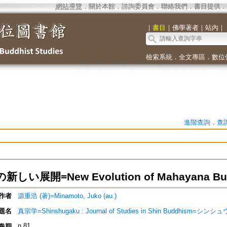
網站導覽
．
關於本館
．
諮詢委員會
．
聯絡我們
．
書目提供
．
｜
書目
｜
佛學著者
｜
站內
｜
檢索系統
．
全文專區
．
數位
進階查詢
．
查
しい展開=New Evolution of Mahayana Bu
作者
源重浩 (著)=Minamoto, Juko (au.)
題名
真宗学=Shinshugaku : Journal of Studies in Shin Buddhism=シン
n.81
卷期