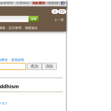
版權聲明
．
引用本站
．
捐款贊助
．
回首頁
．
日
EN
上一頁
佛典
．
語言教學
．
相關連結
詢歷史
．
使用說明
ddhism
シュウガク