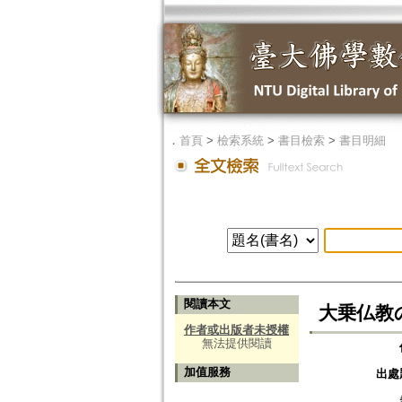
．
首頁
>
檢索系統
>
書目檢索
>
書目明細
閱讀本文
大乗仏教の新
作者或出版者未授權
無法提供閱讀
加值服務
出處