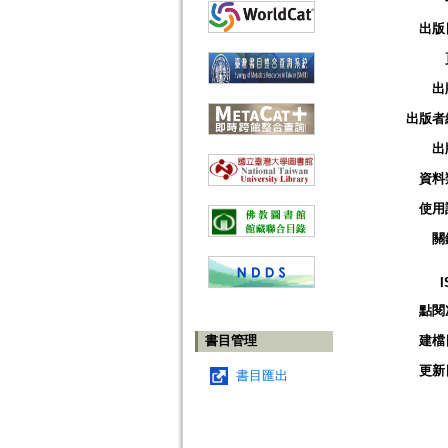
出版
出
出版者
出
資料
使用
關
I
點閱
書目管理
建檔
更新
書目匯出