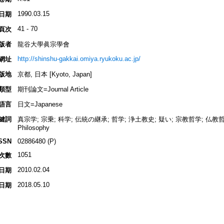
1990.03.15
日期
41 - 70
頁次
版者
龍谷大學眞宗學會
http://shinshu-gakkai.omiya.ryukoku.ac.jp/
網址
版地
京都, 日本 [Kyoto, Japan]
類型
期刊論文=Journal Article
語言
日文=Japanese
鍵詞
真宗学; 宗乗; 科学; 伝統の継承; 哲学; 浄土教史; 疑い; 宗教哲学; 仏教哲学=Budd
Philosophy
SSN
02886480 (P)
1051
次數
2010.02.04
日期
2018.05.10
日期