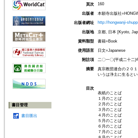
160
頁次
出版者
本願寺出版社=HONGWAN
http://hongwanji-shup
出版者網址
出版地
京都, 日本 [Kyoto, Jap
資料類型
書籍=Book
使用語言
日文=Japanese
附註項
二〇一〇(平成二十二
摘要
真宗教団連合の２０１
いうは浄土に生るとい
目次
表紙のことば
１月のことば
２月のことば
書目管理
３月のことば
４月のことば
書目匯出
５月のことば
６月のことば
７月のことば
８月のことば