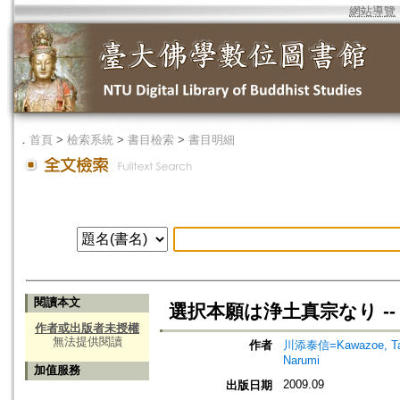
網站導覽
．
首頁
>
檢索系統
>
書目檢索
>
書目明細
閱讀本文
選択本願は浄土真宗なり -
作者或出版者未授權
無法提供閱讀
作者
川添泰信=Kawazoe, Ta
Narumi
加值服務
2009.09
出版日期