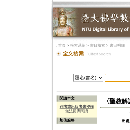
．
首頁
>
檢索系統
>
書目檢索
>
書目明細
閱讀本文
〈聖教解
作者或出版者未授權
無法提供閱讀
加值服務
出處