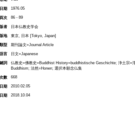
1976.05
日期
86 - 89
頁次
版者
日本仏教史学会
版地
東京, 日本 [Tokyo, Japan]
類型
期刊論文=Journal Article
語言
日文=Japanese
鍵詞
仏教史=佛教史=Buddhist History=buddhistische Geschichte; 浄土宗=
Buddhism; 法然=Honen; 選択本願念仏集
668
次數
2010.02.05
日期
2018.10.04
日期