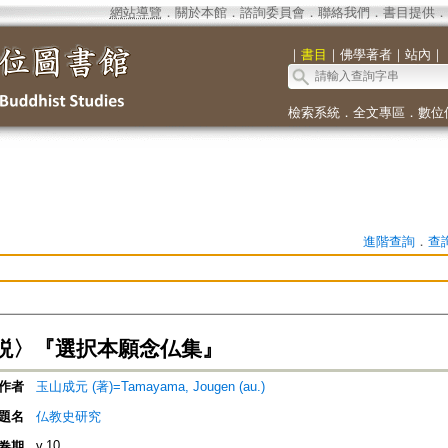
網站導覽
．
關於本館
．
諮詢委員會
．
聯絡我們
．
書目提供
．
｜
書目
｜
佛學著者
｜
站內
｜
檢索系統
．
全文專區
．
數位
進階查詢
．
查
説〉『選択本願念仏集』
作者
玉山成元 (著)=Tamayama, Jougen (au.)
題名
仏教史研究
v.10
卷期