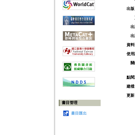
出版
出
出
資料
使用
關
點閱
建檔
更新
書目管理
書目匯出