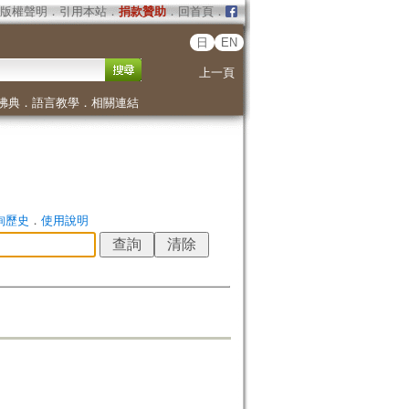
版權聲明
．
引用本站
．
捐款贊助
．
回首頁
．
日
EN
上一頁
佛典
．
語言教學
．
相關連結
詢歷史
．
使用說明