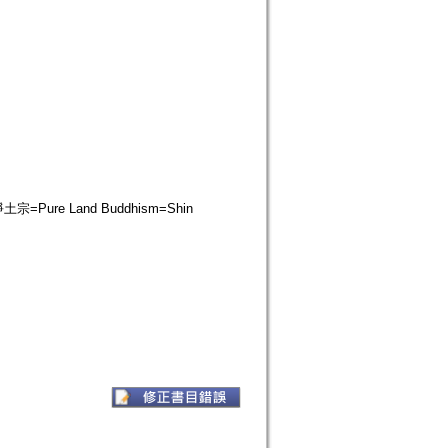
淨土宗=Pure Land Buddhism=Shin