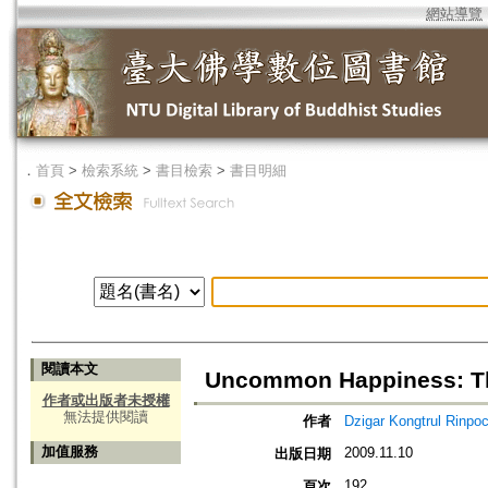
網站導覽
．
首頁
>
檢索系統
>
書目檢索
>
書目明細
閱讀本文
Uncommon Happiness: The
作者或出版者未授權
無法提供閱讀
作者
Dzigar Kongtrul 
加值服務
2009.11.10
出版日期
192
頁次