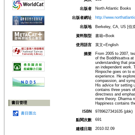
North Atlantic Books
出版者
http://www.northatlant
出版者網址
出版地
Berkeley, CA, US
資料類型
書籍=Book
使用語言
英文=English
From 2005 to 2007, te
摘要
of the Boddhisattva at
understanding that pra
an independent work. T
Rinpoche goes on to ex
experience. He explore
compassion, and sympa
His advice for setting 
contains three years o
directness and emphasi
mere theory. Dharma n
書目管理
Happiness contains the 
ISBN
9789627341635 (pbk)
書目匯出
691
點閱次數
2010.02.09
建檔日期