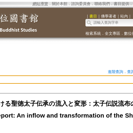
網站導覽
．
關於本館
．
諮詢委員會
．
聯絡我們
．
書目提供
．
｜
書目
｜
佛學著者
｜
站內
｜
檢索系統
．
全文專區
．
數位
進階查詢
．
查
ける聖徳太子伝承の流入と変形：太子伝説流布
port: An inflow and transformation of the Sho