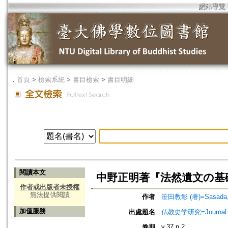
網站導覽
．
首頁
>
檢索系統
>
書目檢索
>
書目明細
閱讀本文
中野正明著『法然遺文の基
作者或出版者未授權
無法提供閱讀
作者
笹田教彰 (著)=Sasada, K
加值服務
出處題名
仏教史学研究=Journal o
v.37 n.2
卷期