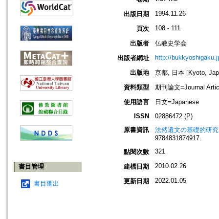
1994.11.26
出版日期
108 - 111
頁次
出版者
仏教史学会
http://bukkyoshigaku.j
出版者網址
出版地
京都, 日本 [Kyoto, Jap
資料類型
期刊論文=Journal Artic
使用語言
日文=Japanese
ISSN
02886472 (P)
原書資訊
法然遺文の基礎的研究
9784831874917.
321
點閱次數
2010.02.26
書目管理
建檔日期
2022.01.05
更新日期
書目匯出