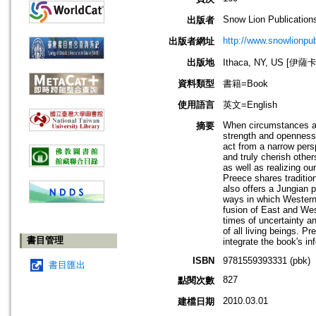
Snow Lion Publication
出版者
http://www.snowlionpu
出版者網址
出版地
Ithaca, NY, US [伊
資料類型
書籍=Book
使用語言
英文=English
When circumstances are
摘要
strength and openness 
act from a narrow pers
and truly cherish other
as well as realizing ou
Preece shares traditio
also offers a Jungian 
ways in which Westerne
fusion of East and West
times of uncertainty an
of all living beings. P
書目管理
integrate the book's in
ISBN
9781559393331 (pbk)
書目匯出
827
點閱次數
2010.03.01
建檔日期