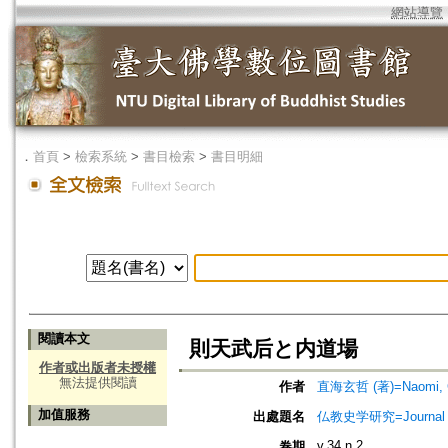
網站導覽
．
首頁
>
檢索系統
>
書目檢索
>
書目明細
閱讀本文
則天武后と内道場
作者或出版者未授權
無法提供閱讀
作者
直海玄哲 (著)=Naomi, Ge
加值服務
出處題名
仏教史学研究=Journal o
v.34 n.2
卷期