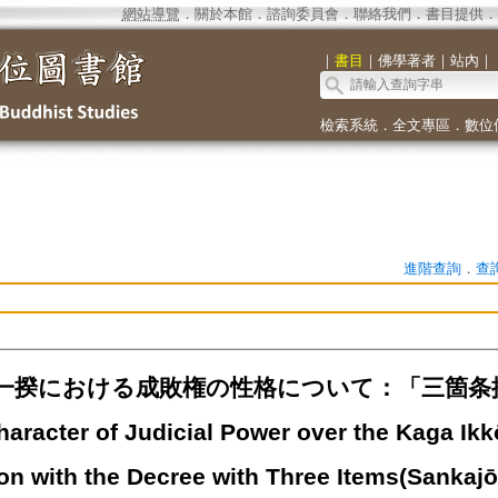
網站導覽
．
關於本館
．
諮詢委員會
．
聯絡我們
．
書目提供
．
｜
書目
｜
佛學著者
｜
站內
｜
檢索系統
．
全文專區
．
數位
進階查詢
．
查
一揆における成敗権の性格について：「三箇条掟」
aracter of Judicial Power over the Kaga Ikkō
on with the Decree with Three Items(Sankajō