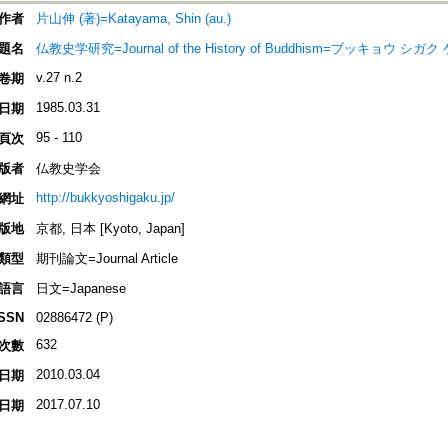
作者
片山伸 (著)=Katayama, Shin (au.)
題名
仏教史学研究=Journal of the History of Buddhism=ブッキョウ シガク ケ
v.27 n.2
卷期
1985.03.31
日期
95 - 110
頁次
版者
仏教史学会
http://bukkyoshigaku.jp/
網址
版地
京都, 日本 [Kyoto, Japan]
類型
期刊論文=Journal Article
語言
日文=Japanese
ISSN
02886472 (P)
632
次數
2010.03.04
日期
2017.07.10
日期