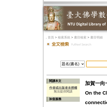
．
首頁
>
檢索系統
>
書目檢索
>
書目明細
閱讀本文
加賀一向
作者或出版者未授權
無法提供閱讀
On the Ch
加值服務
connecti