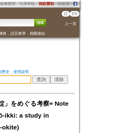
版權聲明
．
引用本站
．
捐款贊助
．
回首頁
．
日
EN
上一頁
佛典
．
語言教學
．
相關連結
詢歷史
．
使用說明
をめぐる考察= Note
-ikki: a study in
-okite)