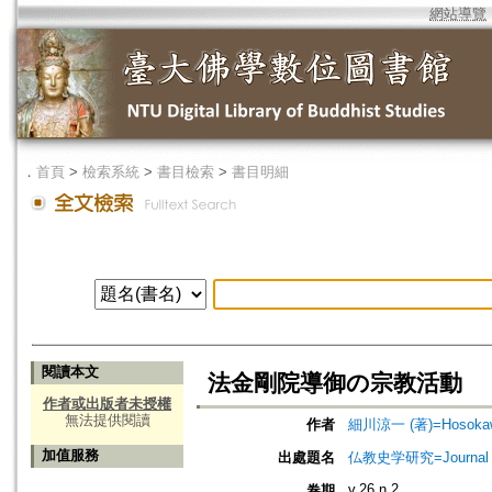
網站導覽
．
首頁
>
檢索系統
>
書目檢索
>
書目明細
閱讀本文
法金剛院導御の宗教活動
作者或出版者未授權
無法提供閱讀
作者
細川涼一 (著)=Hosokawa,
加值服務
出處題名
仏教史学研究=Journal o
v.26 n.2
卷期