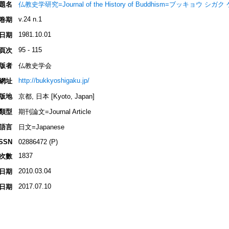
題名
仏教史学研究=Journal of the History of Buddhism=ブッキョウ シガク ケ
v.24 n.1
卷期
1981.10.01
日期
95 - 115
頁次
版者
仏教史学会
http://bukkyoshigaku.jp/
網址
版地
京都, 日本 [Kyoto, Japan]
類型
期刊論文=Journal Article
語言
日文=Japanese
ISSN
02886472 (P)
1837
次數
2010.03.04
日期
2017.07.10
日期