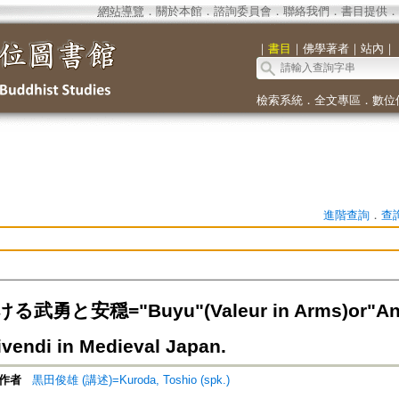
網站導覽
．
關於本館
．
諮詢委員會
．
聯絡我們
．
書目提供
．
｜
書目
｜
佛學著者
｜
站內
｜
檢索系統
．
全文專區
．
數位
進階查詢
．
查
勇と安穏="Buyu"(Valeur in Arms)or"Anon"
vendi in Medieval Japan.
作者
黒田俊雄 (講述)=Kuroda, Toshio (spk.)