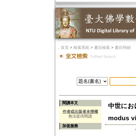
．
首頁
>
檢索系統
>
書目檢索
>
書目明細
閱讀本文
中世における武
作者或出版者未授權
無法提供閱讀
modus vi
加值服務