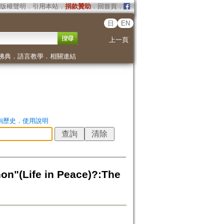
版權聲明
．
引用本站
．
捐款贊助
．
回首頁
．
日
EN
上一頁
佛典
．
語言教學
．
相關連結
詢歷史
．
使用說明
(Life in Peace)?:The