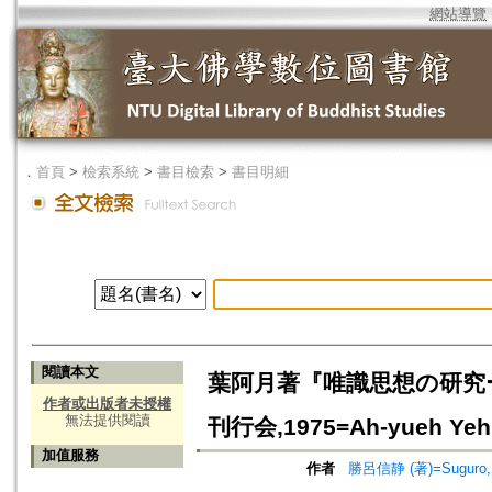
網站導覽
．
首頁
>
檢索系統
>
書目檢索
>
書目明細
閱讀本文
葉阿月著『唯識思想の研究
作者或出版者未授權
無法提供閱讀
刊行会,1975=Ah-yueh Yeh, 
加值服務
作者
勝呂信静 (著)=Suguro, S