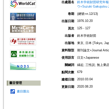
出處題名
鈴木学術財団研究年報=Annu
ウ=Suzuki Gakujutsu 
卷期
(總號=n.12/13)
1976.10.20
出版日期
125 - 127
頁次
出版者
鈴木学術財団
出版地
東京, 日本 [Tokyo, Jap
資料類型
期刊論文=Journal Artic
使用語言
日文=Japanese
關鍵詞
縁起; 三性説; 無上乗品
679
點閱次數
2010.03.04
建檔日期
書目管理
2020.08.20
更新日期
書目匯出