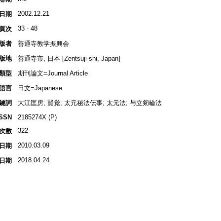
2002.12.21
日期
33 - 48
頁次
版者
善通寺教学振興会
版地
善通寺市, 日本 [Zentsuji-shi, Japan]
類型
期刊論文=Journal Article
語言
日文=Japanese
鍵詞
大江匡房; 賢覚; 太元秘法伝事; 太元法; 与立剱輪法
ISSN
2185274X (P)
322
次數
2010.03.09
日期
2018.04.24
日期