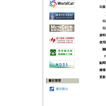
出版
出
出
資料
使用
關
點閱
建檔
更新
書目管理
書目匯出