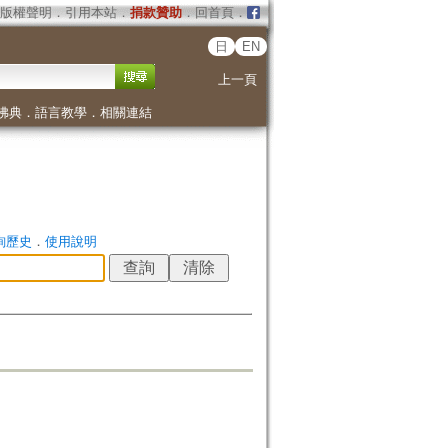
版權聲明
．
引用本站
．
捐款贊助
．
回首頁
．
日
EN
上一頁
佛典
．
語言教學
．
相關連結
詢歷史
．
使用說明