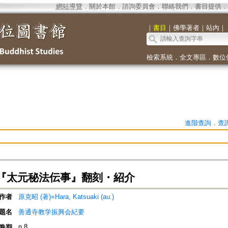
網站導覽
．
關於本館
．
諮詢委員會
．
聯絡我們
．
書目提供
．
｜
書目
｜
佛學著者
｜
站內
｜
檢索系統
．
全文專區
．
數位
進階查詢
．
查
『太元秘法伝事』翻刻・紹介
作者
原克昭 (著)=Hara, Katsuaki (au.)
題名
善通寺教学振興会紀要
n.8
卷期