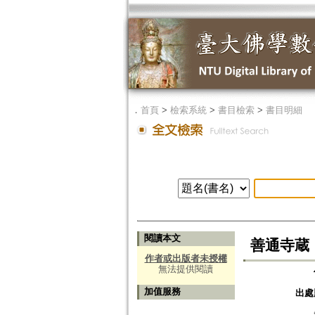
．
首頁
>
檢索系統
>
書目檢索
>
書目明細
閱讀本文
善通寺蔵
作者或出版者未授權
無法提供閱讀
加值服務
出處