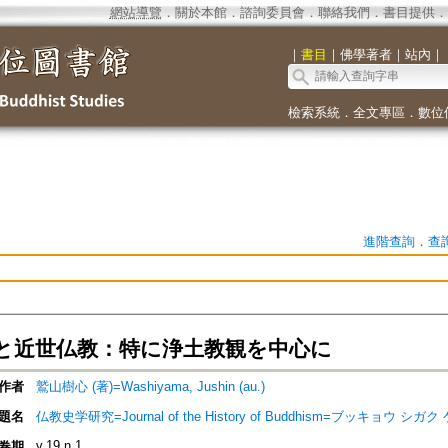
網站導覽
．
關於本館
．
諮詢委員會
．
聯絡我們
．
書目提供
．
｜
書目
｜
佛學著者
｜
站內
｜
檢索系統
．
全文專區
．
數位
進階查詢
．
查
と近世仏教：特に浄土教観を中心に
作者
鷲山樹心 (著)=Washiyama, Jushin (au.)
題名
仏教史学研究=Journal of the History of Buddhism=ブッキョウ シガク ケ
v.19 n.1
卷期