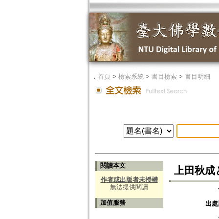
．
首頁
>
檢索系統
>
書目檢索
>
書目明細
閱讀本文
上田秋成
作者或出版者未授權
無法提供閱讀
加值服務
出處