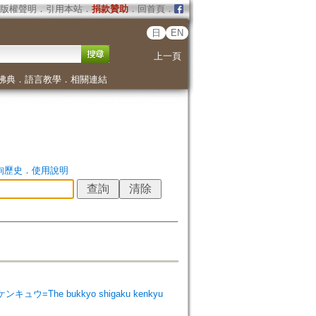
版權聲明
．
引用本站
．
捐款贊助
．
回首頁
．
日
EN
上一頁
佛典
．
語言教學
．
相關連結
詢歷史
．
使用說明
ンキュウ=The bukkyo shigaku kenkyu