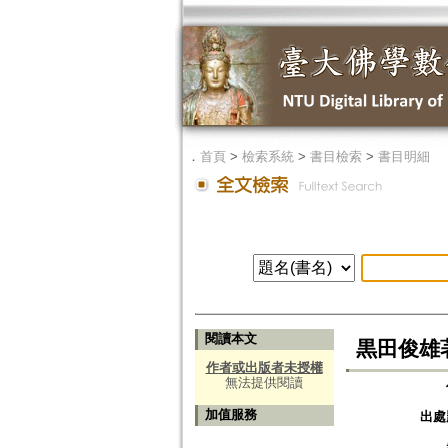
．
首頁
>
檢索系統
>
書目檢索
>
書目明細
閱讀本文
黒田俊雄
作者或出版者未授權
無法提供閱讀
加值服務
出處