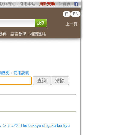
版權聲明
．
引用本站
．
捐款贊助
．
回首頁
．
日
EN
上一頁
佛典
．
語言教學
．
相關連結
詢歷史
．
使用說明
ンキュウ=The bukkyo shigaku kenkyu