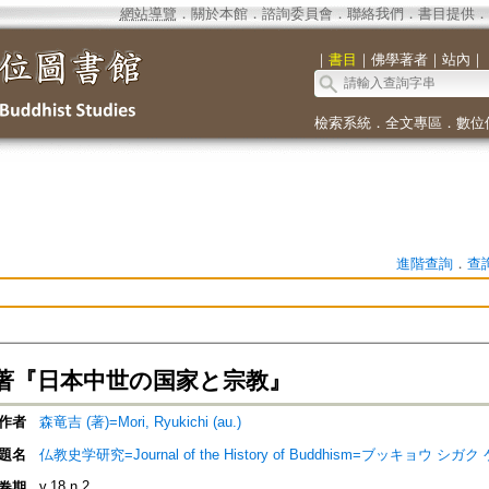
網站導覽
．
關於本館
．
諮詢委員會
．
聯絡我們
．
書目提供
．
｜
書目
｜
佛學著者
｜
站內
｜
檢索系統
．
全文專區
．
數位
進階查詢
．
查
著『日本中世の国家と宗教』
作者
森竜吉 (著)=Mori, Ryukichi (au.)
題名
仏教史学研究=Journal of the History of Buddhism=ブッキョウ シガク ケ
v.18 n.2
卷期