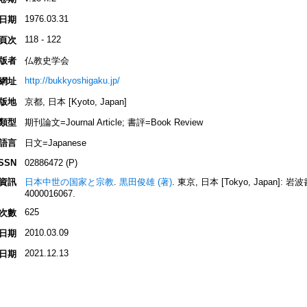
1976.03.31
日期
118 - 122
頁次
版者
仏教史学会
http://bukkyoshigaku.jp/
網址
版地
京都, 日本 [Kyoto, Japan]
類型
期刊論文=Journal Article; 書評=Book Review
語言
日文=Japanese
ISSN
02886472 (P)
資訊
日本中世の国家と宗教
.
黒田俊雄 (著)
. 東京, 日本 [Tokyo, Japan]: 岩波書店
4000016067.
625
次數
2010.03.09
日期
2021.12.13
日期