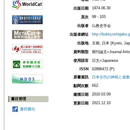
1974.06.30
出版日期
99 - 103
頁次
出版者
仏教史学会
http://bukkyoshigaku.j
出版者網址
出版地
京都, 日本 [Kyoto, Jap
資料類型
期刊論文=Journal Artic
使用語言
日文=Japanese
ISSN
02886472 (P)
原書資訊
日本古代の神祇と道教
652
點閱次數
2010.03.09
建檔日期
書目管理
2021.12.10
更新日期
書目匯出