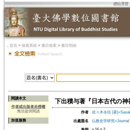
網站導覽
．
首頁
>
檢索系統
>
書目檢索
>
書目明細
閱讀本文
下出積与著『日本古代の神
作者或出版者未授權
無法提供閱讀
作者
佐々木令信 (著)=Sasaki, 
加值服務
出處題名
仏教史学研究=Journal o
v.16 n.2
卷期