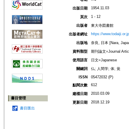
1954.11.03
出版日期
1 - 12
頁次
出版者
東大寺図書館
https://www.todaiji.or.j
出版者網址
出版地
奈良, 日本 [Nara, Japa
資料類型
期刊論文=Journal Artic
使用語言
日文=Japanese
關鍵詞
仏; 人間学; 体; 覚
ISSN
05472032 (P)
612
點閱次數
2010.03.09
建檔日期
書目管理
2018.12.19
更新日期
書目匯出