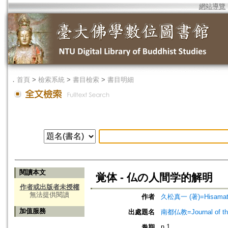
網站導覽
．
首頁
>
檢索系統
>
書目檢索
>
書目明細
閱讀本文
覚体 - 仏の人間学的解明
作者或出版者未授權
無法提供閱讀
作者
久松真一 (著)=Hisamatsu,
加值服務
出處題名
南都仏教=Journal of the 
n.1
卷期