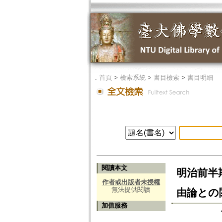
．
首頁
>
檢索系統
>
書目檢索
>
書目明細
閱讀本文
明治前半
作者或出版者未授權
無法提供閱讀
由論との
加值服務