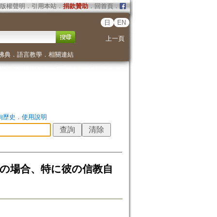
版權聲明
．
引用本站
．
捐款贊助
．
回首頁
．
日
EN
上一頁
佛典
．
語言教學
．
相關連結
詢歷史
．
使用說明
雷の場合、特に彼の信教自