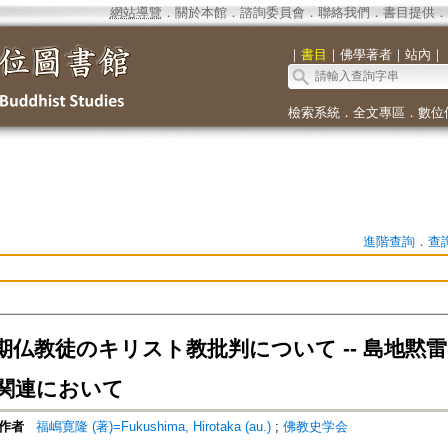
網站導覽
．
關於本館
．
諮詢委員會
．
聯絡我們
．
書目提供
．
｜
書目
｜
佛學著者
｜
站內
｜
檢索系統
．
全文專區
．
數位
進階查詢
．
查
期仏教徒のキリスト教批判について -- 島地黙
関連において
作者
福嶋寛隆 (著)=Fukushima, Hirotaka (au.)
;
佛教史学会