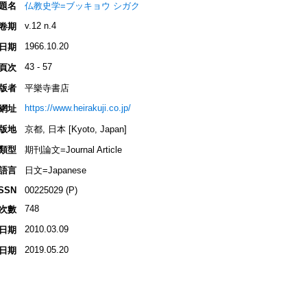
題名
仏教史学=ブッキョウ シガク
v.12 n.4
卷期
1966.10.20
日期
43 - 57
頁次
版者
平樂寺書店
https://www.heirakuji.co.jp/
網址
版地
京都, 日本 [Kyoto, Japan]
類型
期刊論文=Journal Article
語言
日文=Japanese
ISSN
00225029 (P)
748
次數
2010.03.09
日期
2019.05.20
日期