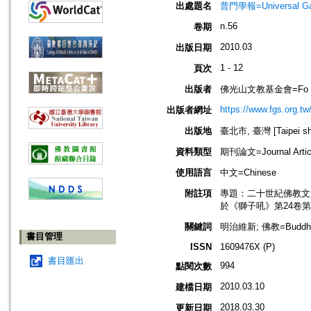
出處題名
普門學報=Universal Gate
n.56
卷期
2010.03
出版日期
1 - 12
頁次
出版者
佛光山文教基金會=Fo Guang 
https://www.fgs.org.tw
出版者網址
出版地
臺北市, 臺灣 [Taipei shi
資料類型
期刊論文=Journal Artic
使用語言
中文=Chinese
附註項
專題：二十世紀佛教文選．國際學者篇=
於《獅子吼》第24卷第
關鍵詞
明治維新; 佛教=Buddh
書目管理
ISSN
1609476X (P)
書目匯出
994
點閱次數
2010.03.10
建檔日期
2018.03.30
更新日期