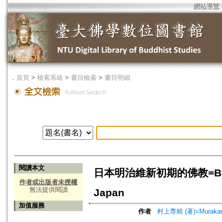
網站導覽
．
首頁
>
檢索系統
>
書目檢索
>
書目明細
閱讀本文
日本明治維新初期的佛教=Buddhism 
作者或出版者未授權
無法提供閱讀
Japan
加值服務
作者
村上専精 (著)=Murakami,