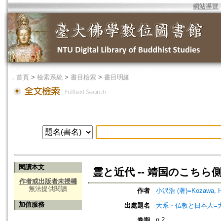
網站導覽
．
首頁
>
檢索系統
>
書目檢索
>
書目明細
閱讀本文
霊と近代 -- 靖国のこちら
作者或出版者未授權
無法提供閱讀
作者
小沢浩 (著)=Kozawa, Hir
加值服務
出處題名
大系・仏教と日本人=
n.2
卷期