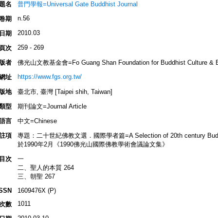
題名
普門學報=Universal Gate Buddhist Journal
n.56
卷期
2010.03
日期
259 - 269
頁次
版者
佛光山文教基金會=Fo Guang Shan Foundation for Buddhist Culture & E
https://www.fgs.org.tw/
網址
版地
臺北市, 臺灣 [Taipei shih, Taiwan]
類型
期刊論文=Journal Article
語言
中文=Chinese
註項
專題：二十世紀佛教文選．國際學者篇=A Selection of 20th century Buddhist L
於1990年2月《1990佛光山國際佛教學術會議論文集》
目次
一
二、聖人的本質 264
三、朝聖 267
ISSN
1609476X (P)
1011
次數