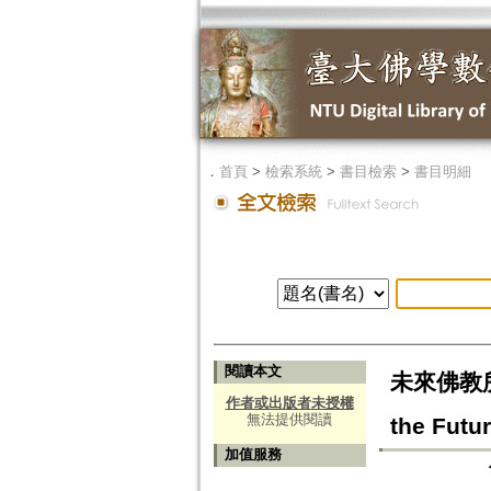
．
首頁
>
檢索系統
>
書目檢索
>
書目明細
閱讀本文
未來佛教所面對
作者或出版者未授權
無法提供閱讀
the Futu
加值服務