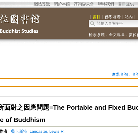
網站導覽
．
關於本館
．
諮詢委員會
．
聯絡我們
．
書目提供
．
｜
書目
｜
佛學著者
｜
站內
｜
檢索系統
．
全文專區
．
數位
進階查詢
．
查
之因應問題=The Portable and Fixed Buddhi
re of Buddhism
作者
藍卡斯特=Lancaster, Lewis R.