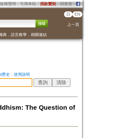
版權聲明
．
引用本站
．
捐款贊助
．
回首頁
．
日
EN
上一頁
佛典
．
語言教學
．
相關連結
詢歷史
．
使用說明
sm: The Question of