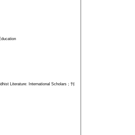
ducation
iterature: International Scholars；刊