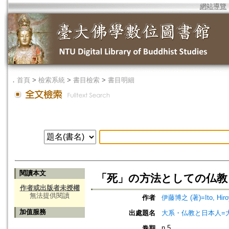
網站導覽
．
首頁
>
檢索系統
>
書目檢索
>
書目明細
閱讀本文
「死」の方法としての仏教
作者或出版者未授權
無法提供閱讀
作者
伊藤博之 (著)=Ito, Hiroy
加值服務
出處題名
大系・仏教と日本人=
n.5
卷期