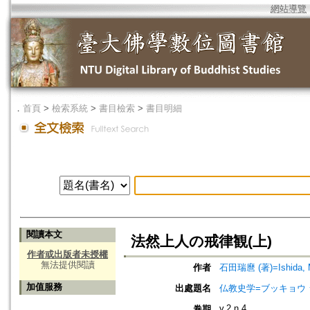
網站導覽
．
首頁
>
檢索系統
>
書目檢索
>
書目明細
閱讀本文
法然上人の戒律観(上)
作者或出版者未授權
無法提供閱讀
作者
石田瑞麿 (著)=Ishida, M
加值服務
出處題名
仏教史学=ブッキョウ
v.2 n.4
卷期