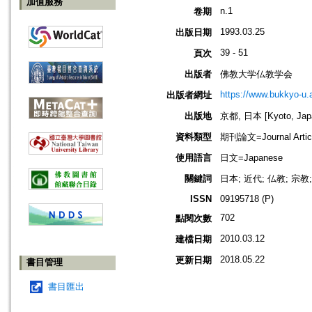
加值服務
n.1
卷期
1993.03.25
出版日期
39 - 51
頁次
出版者
佛教大学仏教学会
https://www.bukkyo-u.
出版者網址
出版地
京都, 日本 [Kyoto, Jap
資料類型
期刊論文=Journal Artic
使用語言
日文=Japanese
關鍵詞
日本; 近代; 仏教; 宗
ISSN
09195718 (P)
702
點閱次數
2010.03.12
建檔日期
2018.05.22
更新日期
書目管理
書目匯出