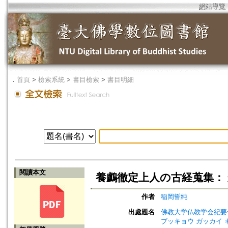
網站導覽
．
首頁
>
檢索系統
>
書目檢索
>
書目明細
閱讀本文
養鸕徹定上人の古経蒐集：
作者
稲岡誓純
出處題名
佛教大学仏教学会紀要=Bullet
ブッキョウ ガッカイ 