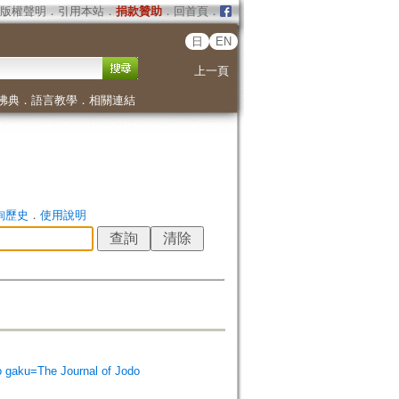
版權聲明
．
引用本站
．
捐款贊助
．
回首頁
．
日
EN
上一頁
佛典
．
語言教學
．
相關連結
詢歷史
．
使用說明
ku=The Journal of Jodo