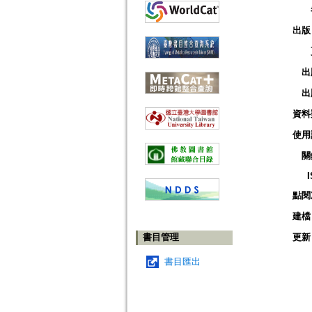
出版
出
出
資料
使用
關
點閱
建檔
書目管理
更新
書目匯出