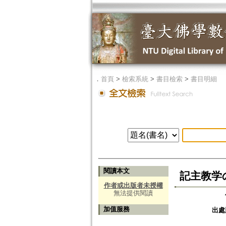
．
首頁
>
檢索系統
>
書目檢索
>
書目明細
閱讀本文
記主教学
作者或出版者未授權
無法提供閱讀
加值服務
出處