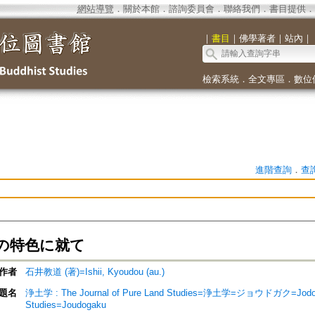
網站導覽
．
關於本館
．
諮詢委員會
．
聯絡我們
．
書目提供
．
｜
書目
｜
佛學著者
｜
站內
｜
檢索系統
．
全文專區
．
數位
進階查詢
．
查
の特色に就て
作者
石井教道 (著)=Ishii, Kyoudou (au.)
題名
浄土学 : The Journal of Pure Land Studies=浄土学=ジョウドガク=Jodo ga
Studies=Joudogaku