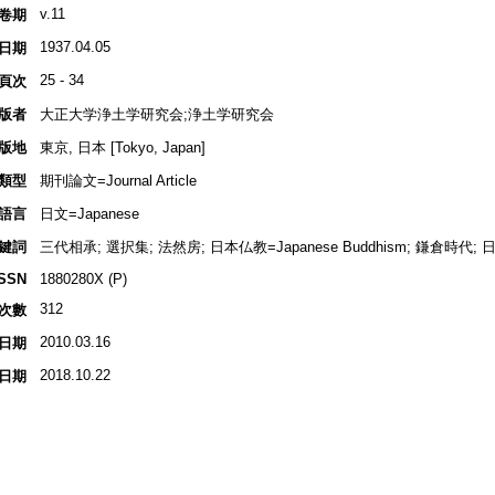
v.11
卷期
1937.04.05
日期
25 - 34
頁次
版者
大正大学浄土学研究会;浄土学研究会
版地
東京, 日本 [Tokyo, Japan]
類型
期刊論文=Journal Article
語言
日文=Japanese
鍵詞
三代相承; 選択集; 法然房; 日本仏教=Japanese Buddhism; 鎌倉時代; 
ISSN
1880280X (P)
312
次數
2010.03.16
日期
2018.10.22
日期