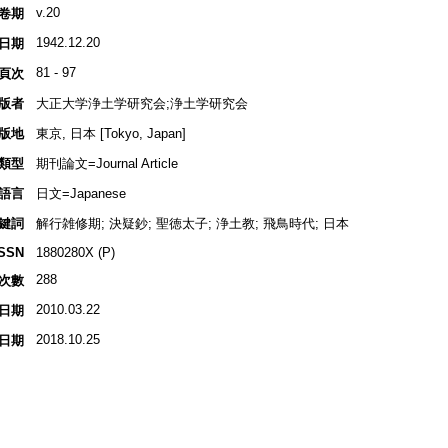
v.20
卷期
1942.12.20
日期
81 - 97
頁次
版者
大正大学浄土学研究会;浄土学研究会
版地
東京, 日本 [Tokyo, Japan]
類型
期刊論文=Journal Article
語言
日文=Japanese
鍵詞
解行雑修期; 決疑鈔; 聖徳太子; 浄土教; 飛鳥時代; 日本
ISSN
1880280X (P)
288
次數
2010.03.22
日期
2018.10.25
日期