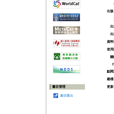
出版
出
出
資料
使用
關
點閱
建檔
書目管理
更新
書目匯出