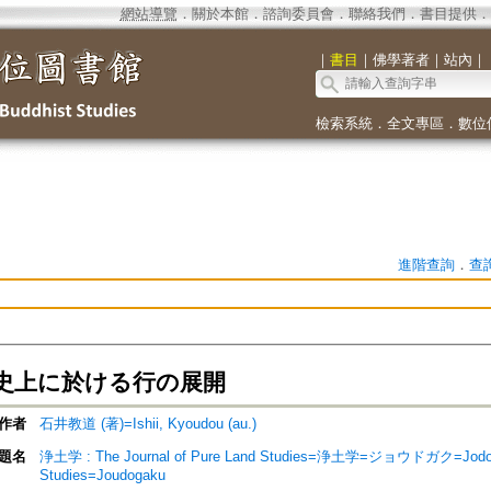
網站導覽
．
關於本館
．
諮詢委員會
．
聯絡我們
．
書目提供
．
｜
書目
｜
佛學著者
｜
站內
｜
檢索系統
．
全文專區
．
數位
進階查詢
．
查
史上に於ける行の展開
作者
石井教道 (著)=Ishii, Kyoudou (au.)
題名
浄土学 : The Journal of Pure Land Studies=浄土学=ジョウドガク=Jodo ga
Studies=Joudogaku