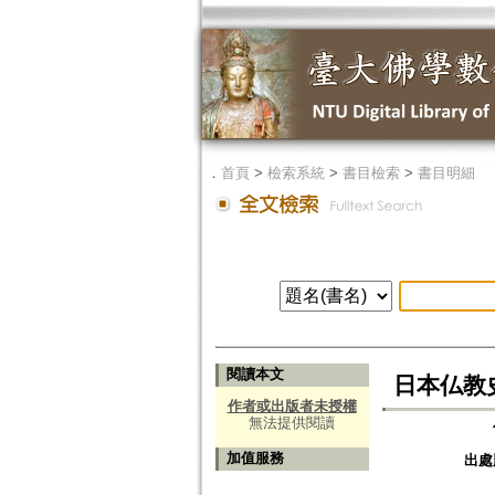
．
首頁
>
檢索系統
>
書目檢索
>
書目明細
閱讀本文
日本仏教
作者或出版者未授權
無法提供閱讀
加值服務
出處