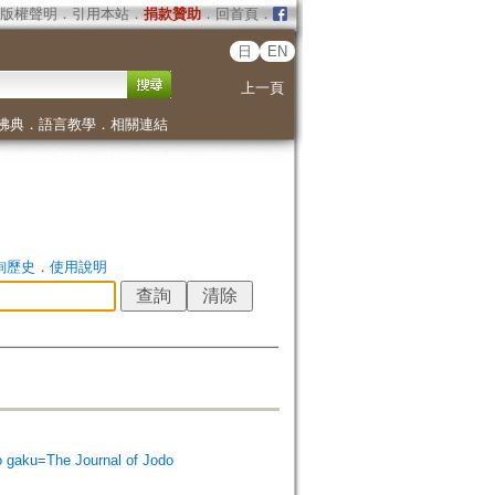
版權聲明
．
引用本站
．
捐款贊助
．
回首頁
．
日
EN
上一頁
佛典
．
語言教學
．
相關連結
詢歷史
．
使用說明
ku=The Journal of Jodo