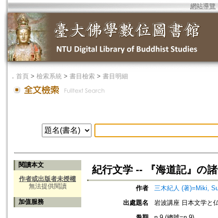
網站導覽
．
首頁
>
檢索系統
>
書目檢索
>
書目明細
閱讀本文
紀行文学 -- 『海道記』の
作者或出版者未授權
無法提供閱讀
作者
三木紀人 (著)=Miki, Sum
加值服務
出處題名
岩波講座 日本文学と
卷期
n.9 (總號=n.9)