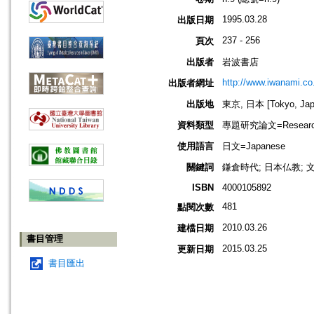
1995.03.28
出版日期
237 - 256
頁次
出版者
岩波書店
http://www.iwanami.co.
出版者網址
出版地
東京, 日本 [Tokyo, Jap
資料類型
專題研究論文=Research
使用語言
日文=Japanese
關鍵詞
鎌倉時代; 日本仏教; 
ISBN
4000105892
481
點閱次數
2010.03.26
建檔日期
書目管理
2015.03.25
更新日期
書目匯出