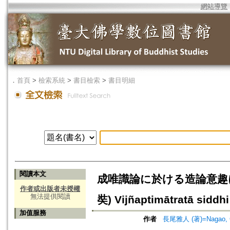
網站導覽
．
首頁
>
檢索系統
>
書目檢索
>
書目明細
閱讀本文
成唯識論に於ける造論意趣に就いて=T
作者或出版者未授權
無法提供閱讀
奘) Vijñaptimātratā sid
加值服務
作者
長尾雅人 (著)=Nagao, Ga