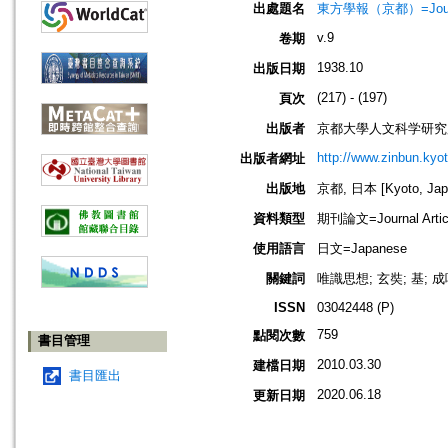
出處題名
東方學報（京都）=Journal
v.9
卷期
1938.10
出版日期
(217) - (197)
頁次
出版者
京都大學人文科学研究所=Instit
http://www.zinbun.kyot
出版者網址
出版地
京都, 日本 [Kyoto, Jap
資料類型
期刊論文=Journal Artic
使用語言
日文=Japanese
關鍵詞
唯識思想; 玄奘; 基;
ISSN
03042448 (P)
759
點閱次數
書目管理
2010.03.30
建檔日期
書目匯出
2020.06.18
更新日期