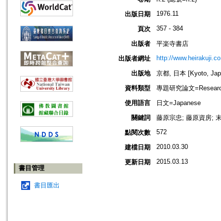
1976.11
出版日期
357 - 384
頁次
出版者
平楽寺書店
http://www.heirakuji.co
出版者網址
出版地
京都, 日本 [Kyoto, Jap
資料類型
專題研究論文=Research
使用語言
日文=Japanese
關鍵詞
藤原宗忠; 藤原資房; 
572
點閱次數
2010.03.30
建檔日期
2015.03.13
更新日期
書目管理
書目匯出