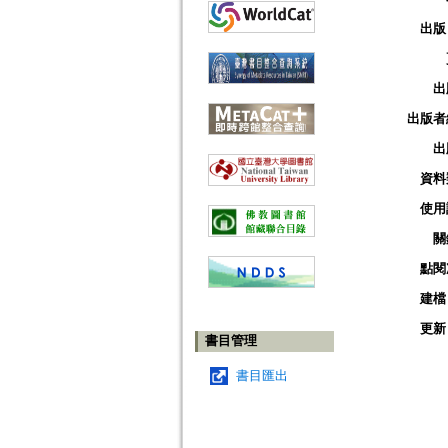
出版
出
出版者
出
資料
使用
關
點閱
建檔
更新
書目管理
書目匯出