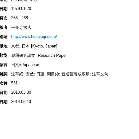
1979.01.20
日期
253 - 268
頁次
版者
平楽寺書店
http://www.heirakuji.co.jp/
網址
版地
京都, 日本 [Kyoto, Japan]
類型
專題研究論文=Research Paper
語言
日文=Japanese
鍵詞
法華経; 安然; 日蓮; 開目鈔; 普通菩薩戒広釈; 法華文句
531
次數
2010.03.30
日期
2014.06.13
日期