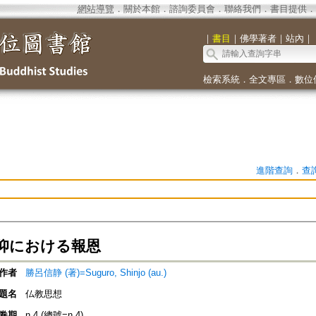
網站導覽
．
關於本館
．
諮詢委員會
．
聯絡我們
．
書目提供
．
｜
書目
｜
佛學著者
｜
站內
｜
檢索系統
．
全文專區
．
數位
進階查詢
．
查
仰における報恩
作者
勝呂信静 (著)=Suguro, Shinjo (au.)
題名
仏教思想
卷期
n.4 (總號=n.4)