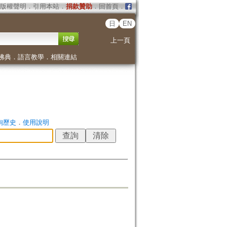
版權聲明
．
引用本站
．
捐款贊助
．
回首頁
．
日
EN
上一頁
佛典
．
語言教學
．
相關連結
詢歷史
．
使用說明