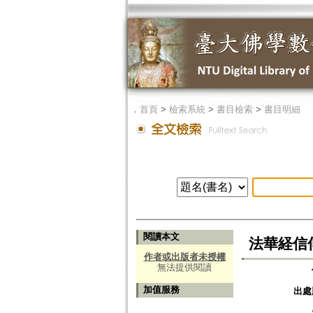
．
首頁
>
檢索系統
>
書目檢索
>
書目明細
閱讀本文
法華経信
作者或出版者未授權
無法提供閱讀
加值服務
出處