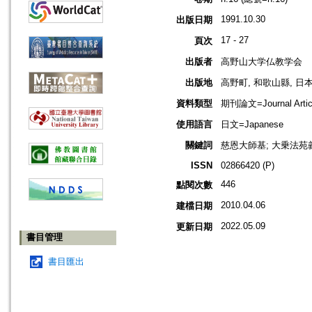
1991.10.30
出版日期
17 - 27
頁次
出版者
高野山大学仏教学会
出版地
高野町, 和歌山縣, 日本 [K
資料類型
期刊論文=Journal Artic
使用語言
日文=Japanese
關鍵詞
慈恩大師基; 大乗法苑
ISSN
02866420 (P)
446
點閱次數
2010.04.06
建檔日期
2022.05.09
更新日期
書目管理
書目匯出