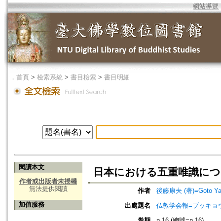
網站導覽
．
首頁
>
檢索系統
>
書目檢索
>
書目明細
閱讀本文
日本における五重唯識について
作者或出版者未授權
無法提供閱讀
作者
後藤康夫 (著)=Goto Yas
加值服務
出處題名
仏教学会報=ブッキョ
卷期
n.16 (總號=n.16)