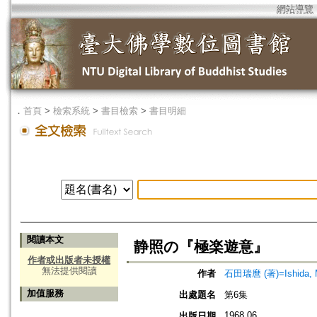
網站導覽
．
首頁
>
檢索系統
>
書目檢索
>
書目明細
閱讀本文
静照の『極楽遊意』
作者或出版者未授權
無法提供閱讀
作者
石田瑞麿 (著)=Ishida, M
加值服務
出處題名
第6集
1968.06
出版日期