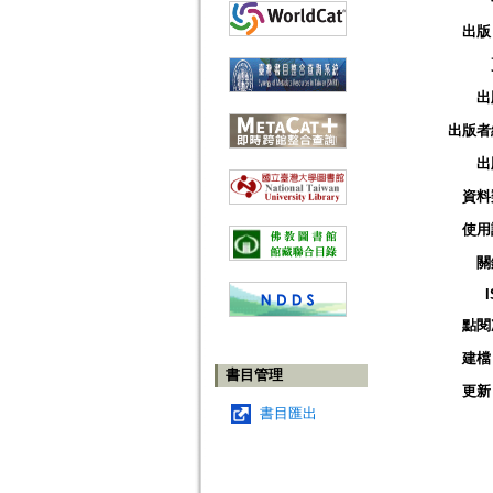
出版
出
出版者
出
資料
使用
關
點閱
建檔
書目管理
更新
書目匯出