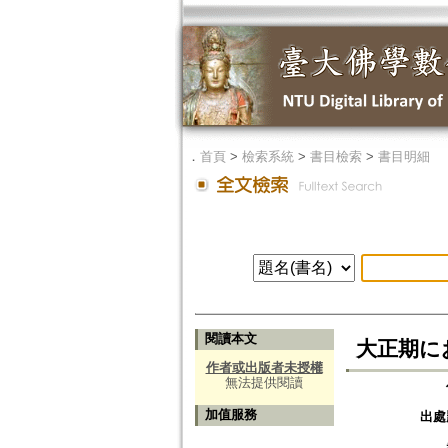
．
首頁
>
檢索系統
>
書目檢索
>
書目明細
閱讀本文
大正期に
作者或出版者未授權
無法提供閱讀
加值服務
出處