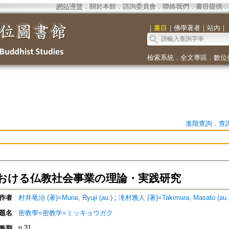
網站導覽
．
關於本館
．
諮詢委員會
．
聯絡我們
．
書目提供
．
｜
書目
｜
佛學著者
｜
站內
｜
檢索系統
．
全文專區
．
數位
進階查詢
．
查
おける仏教社会事業の理論・実践研究
作者
村井竜治 (著)=Murai, Ryuji (au.)
;
滝村雅人 (著)=Takimura, Masato (au.
題名
密教學=密教学=ミッキョウガク
n.31
卷期