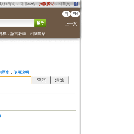
版權聲明
．
引用本站
．
捐款贊助
．
回首頁
．
日
EN
上一頁
佛典
．
語言教學
．
相關連結
詢歷史
．
使用說明
)