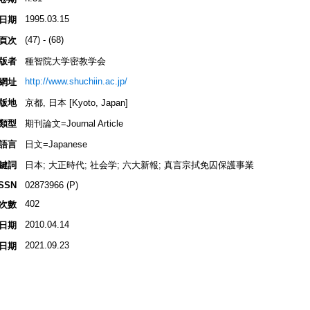
1995.03.15
日期
(47) - (68)
頁次
版者
種智院大学密教学会
http://www.shuchiin.ac.jp/
網址
版地
京都, 日本 [Kyoto, Japan]
類型
期刊論文=Journal Article
語言
日文=Japanese
鍵詞
日本; 大正時代; 社会学; 六大新報; 真言宗拭免囚保護事業
ISSN
02873966 (P)
402
次數
2010.04.14
日期
2021.09.23
日期