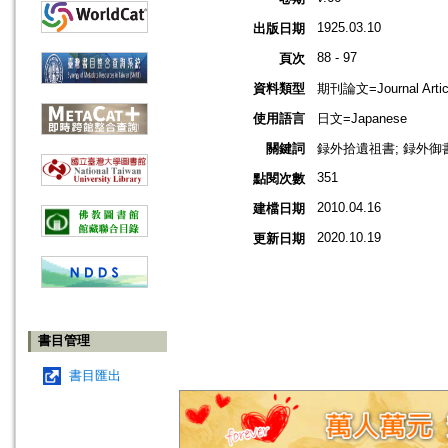
1925.03.10
出版日期
88 - 97
頁次
資料類型
期刊論文=Journal Artic
使用語言
日文=Japanese
關鍵詞
録外拾遺祖書; 録外御書;
351
點閱次數
2010.04.16
建檔日期
2020.10.19
更新日期
書目管理
書目匯出