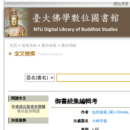
網站導覽
．
首頁
>
檢索系統
>
書目檢索
>
書目明細
閱讀本文
御書続集編輯考
作者或出版者未授權
無法提供閱讀
作者
塩田義遜 (著)=Shioda, G
加值服務
出處題名
大崎学報
v.66
卷期