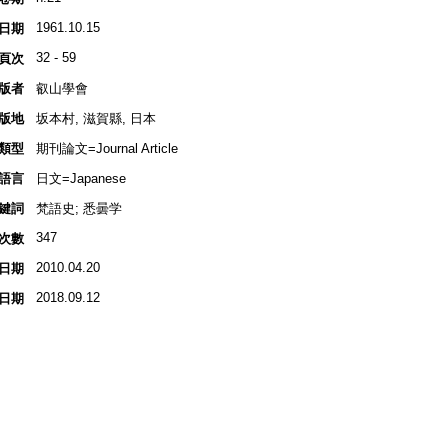
1961.10.15
日期
32 - 59
頁次
版者
叡山學會
版地
坂本村, 滋賀縣, 日本
類型
期刊論文=Journal Article
語言
日文=Japanese
鍵詞
梵語史; 悉曇学
347
次數
2010.04.20
日期
2018.09.12
日期