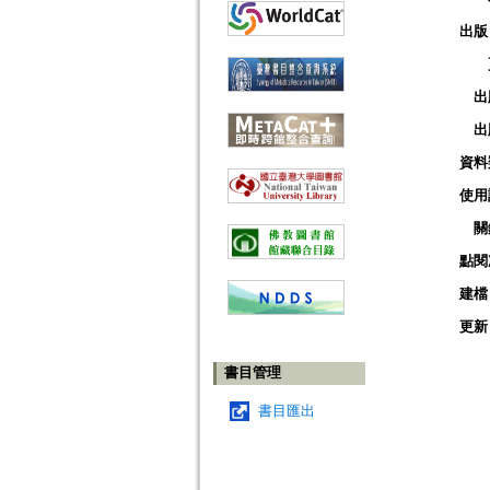
出版
出
出
資料
使用
關
點閱
建檔
更新
書目管理
書目匯出