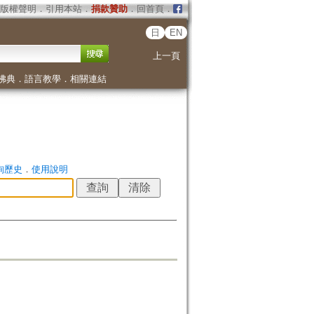
版權聲明
．
引用本站
．
捐款贊助
．
回首頁
．
日
EN
上一頁
佛典
．
語言教學
．
相關連結
詢歷史
．
使用說明