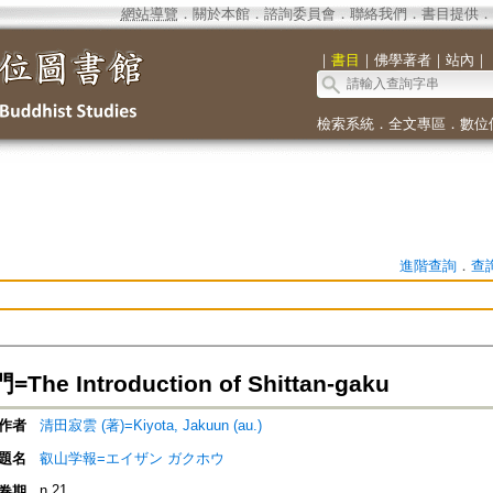
網站導覽
．
關於本館
．
諮詢委員會
．
聯絡我們
．
書目提供
．
｜
書目
｜
佛學著者
｜
站內
｜
檢索系統
．
全文專區
．
數位
進階查詢
．
查
he Introduction of Shittan-gaku
作者
清田寂雲 (著)=Kiyota, Jakuun (au.)
題名
叡山学報=エイザン ガクホウ
n.21
卷期