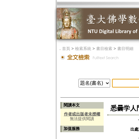
．
首頁
>
檢索系統
>
書目檢索
>
書目明細
閱讀本文
悉曇学人門=T
作者或出版者未授權
無法提供閱讀
加值服務
出處