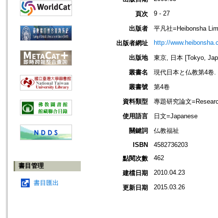
9 - 27
頁次
出版者
平凡社=Heibonsha Limit
http://www.heibonsha.c
出版者網址
出版地
東京, 日本 [Tokyo, Jap
叢書名
現代日本と仏教第4卷.
叢書號
第4卷
資料類型
專題研究論文=Research
使用語言
日文=Japanese
關鍵詞
仏教福祉
ISBN
4582736203
462
點閱次數
書目管理
2010.04.23
建檔日期
書目匯出
2015.03.26
更新日期