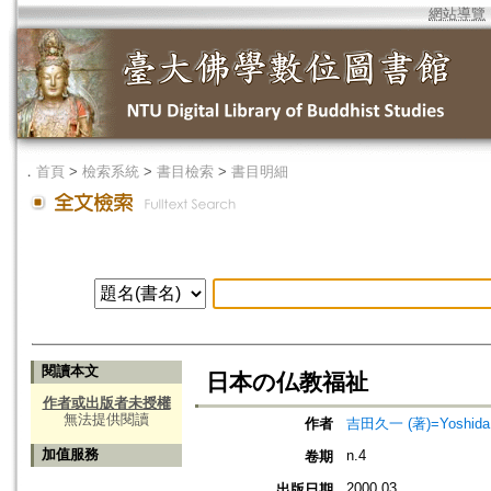
網站導覽
．
首頁
>
檢索系統
>
書目檢索
>
書目明細
閱讀本文
日本の仏教福祉
作者或出版者未授權
無法提供閱讀
作者
吉田久一 (著)=Yoshida, K
加值服務
n.4
卷期
2000.03
出版日期