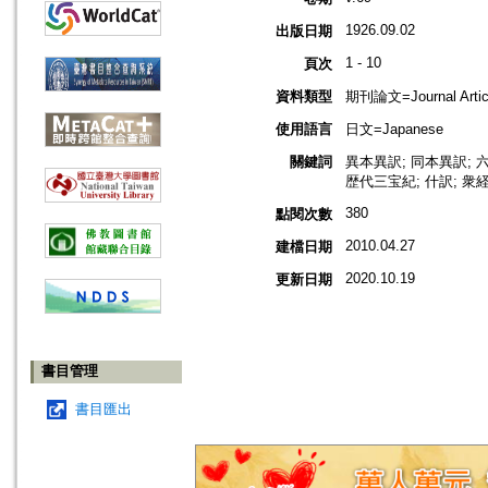
1926.09.02
出版日期
1 - 10
頁次
資料類型
期刊論文=Journal Artic
使用語言
日文=Japanese
關鍵詞
異本異訳; 同本異訳; 
歴代三宝紀; 什訳; 衆経目
380
點閱次數
2010.04.27
建檔日期
2020.10.19
更新日期
書目管理
書目匯出