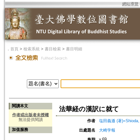
網站導覽
．
首頁
>
檢索系統
>
書目檢索
>
書目明細
閱讀本文
法華経の漢訳に就て
作者或出版者未授權
無法提供閱讀
作者
塩田義遜 (著)=Shioda, G
加值服務
出處題名
大崎学報
v.69
卷期