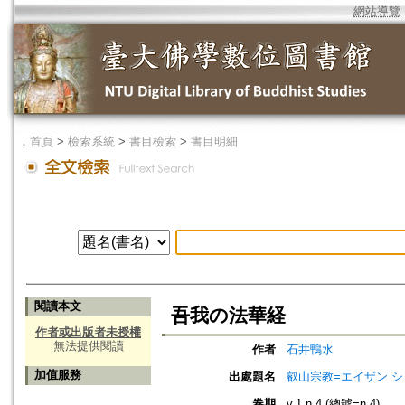
網站導覽
．
首頁
>
檢索系統
>
書目檢索
>
書目明細
閱讀本文
吾我の法華経
作者或出版者未授權
無法提供閱讀
作者
石井鴨水
加值服務
出處題名
叡山宗教=エイザン 
卷期
v.1 n.4 (總號=n.4)