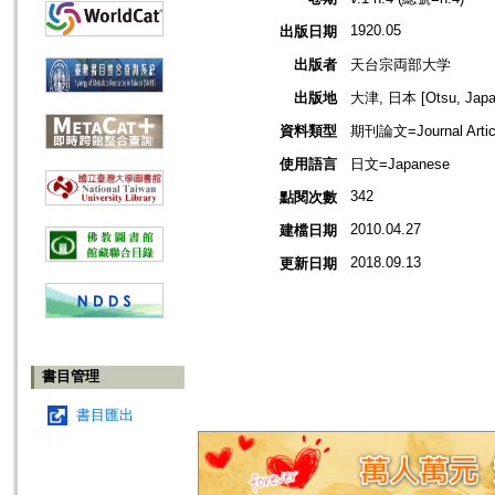
1920.05
出版日期
出版者
天台宗両部大学
出版地
大津, 日本 [Otsu, Japa
資料類型
期刊論文=Journal Artic
使用語言
日文=Japanese
342
點閱次數
2010.04.27
建檔日期
2018.09.13
更新日期
書目管理
書目匯出