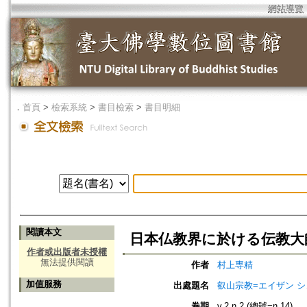
網站導覽
．
首頁
>
檢索系統
>
書目檢索
>
書目明細
閱讀本文
日本仏教界に於ける伝教大
作者或出版者未授權
無法提供閱讀
作者
村上専精
加值服務
出處題名
叡山宗教=エイザン 
卷期
v.2 n.2 (總號=n.14)