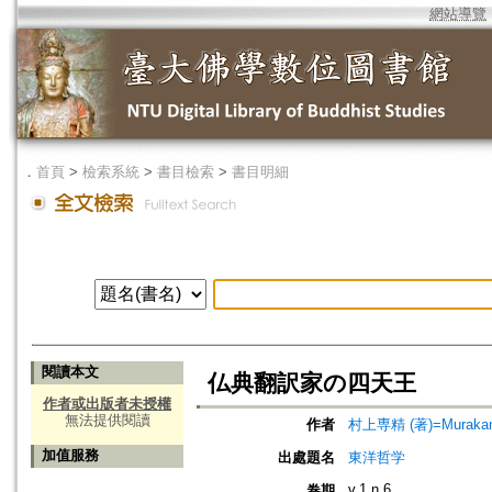
網站導覽
．
首頁
>
檢索系統
>
書目檢索
>
書目明細
閱讀本文
仏典翻訳家の四天王
作者或出版者未授權
無法提供閱讀
作者
村上専精 (著)=Murakami,
加值服務
出處題名
東洋哲学
v.1 n.6
卷期