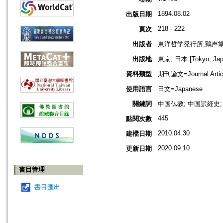
1894.08.02
出版日期
218 - 222
頁次
出版者
東洋哲学発行所;鶏声
出版地
東京, 日本 [Tokyo, Jap
資料類型
期刊論文=Journal Artic
使用語言
日文=Japanese
關鍵詞
中国仏教; 中国訳経史; 
445
點閱次數
2010.04.30
建檔日期
2020.09.10
更新日期
書目管理
書目匯出